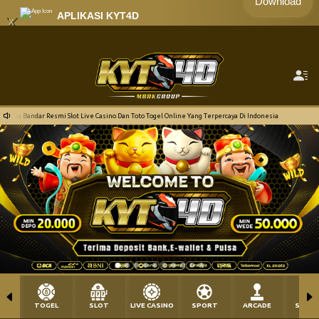
Download
APLIKASI KYT4D
x
Kini telah tersedia Aplikasi Android
 Bandar Resmi Slot Live Casino Dan Toto Togel Online Yang Terpercaya Di Indonesia
K
TOGEL
SLOT
LIVE CASINO
SPORT
ARCADE
SABU