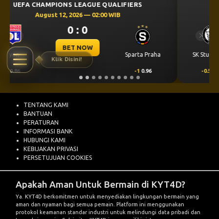
UEFA CHAMPIONS LEAGUE QUALIFIERS
August 12, 2026 — 01:30 WIB
0 : 0
Previous
Next
BET NOW
SK Sturm Graz
Fenerbahce
Klik Disini!
-0.5
0.95
0.5
0.87
TENTANG KAMI
BANTUAN
PERATURAN
INFORMASI BANK
HUBUNGI KAMI
KEBIJAKAN PRIVASI
PERSETUJUAN COOKIES
Apakah Aman Untuk Bermain di KYT4D?
Ya. KYT4D berkomitmen untuk menyediakan lingkungan bermain yang
aman dan nyaman bagi semua pemain. Platform ini menggunakan
protokol keamanan standar industri untuk melindungi data pribadi dan