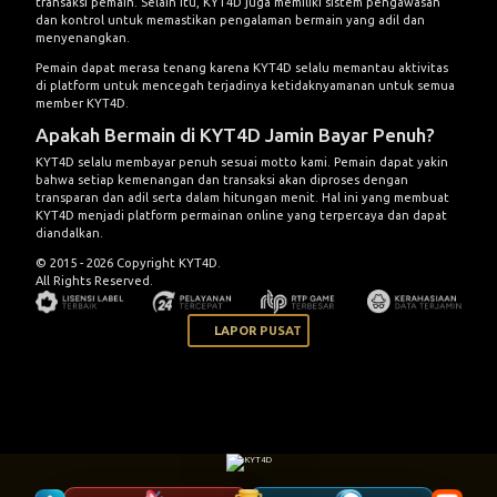
transaksi pemain. Selain itu, KYT4D juga memiliki sistem pengawasan
dan kontrol untuk memastikan pengalaman bermain yang adil dan
menyenangkan.
Pemain dapat merasa tenang karena KYT4D selalu memantau aktivitas
di platform untuk mencegah terjadinya ketidaknyamanan untuk semua
member KYT4D.
Apakah Bermain di KYT4D Jamin Bayar Penuh?
KYT4D selalu membayar penuh sesuai motto kami. Pemain dapat yakin
bahwa setiap kemenangan dan transaksi akan diproses dengan
transparan dan adil serta dalam hitungan menit. Hal ini yang membuat
KYT4D menjadi platform permainan online yang terpercaya dan dapat
diandalkan.
© 2015 - 2026 Copyright KYT4D.
All Rights Reserved.
LAPOR PUSAT