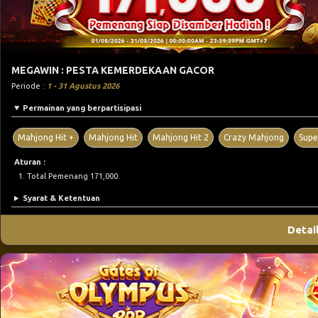
MEGAWIN : PESTA KEMERDEKAAN GACOR
Periode :
1 - 31 Agustus 2026
Permainan yang berpartisipasi
Mahjong Hit +
Mahjong Hit
Mahjong Hit 2
Crazy Mahjong
Supe
Aturan :
Total Pemenang 171,000.
Syarat & Ketentuan
Detai