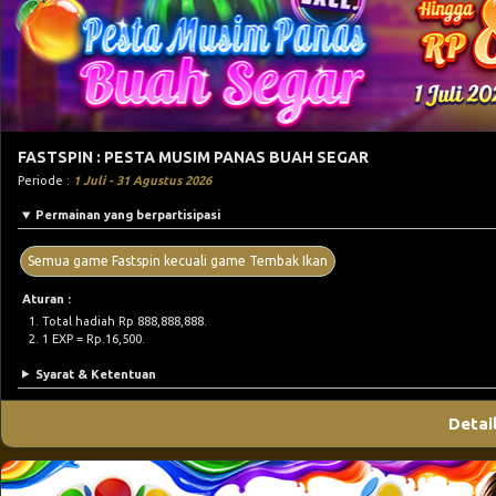
FASTSPIN : PESTA MUSIM PANAS BUAH SEGAR
Periode :
1 Juli - 31 Agustus 2026
Permainan yang berpartisipasi
Semua game Fastspin kecuali game Tembak Ikan
Aturan :
Total hadiah Rp 888,888,888.
1 EXP = Rp.16,500.
Syarat & Ketentuan
Detai