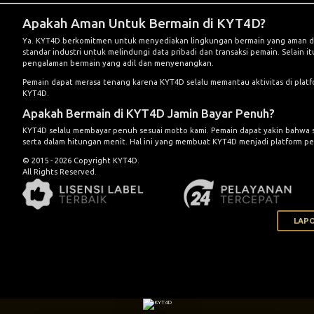
Apakah Aman Untuk Bermain di KYT4D?
Ya. KYT4D berkomitmen untuk menyediakan lingkungan bermain yang aman d
standar industri untuk melindungi data pribadi dan transaksi pemain. Selain
pengalaman bermain yang adil dan menyenangkan.
Pemain dapat merasa tenang karena KYT4D selalu memantau aktivitas di pl
KYT4D.
Apakah Bermain di KYT4D Jamin Bayar Penuh?
KYT4D selalu membayar penuh sesuai motto kami. Pemain dapat yakin bahwa s
serta dalam hitungan menit. Hal ini yang membuat KYT4D menjadi platform pe
© 2015 - 2026 Copyright KYT4D.
All Rights Reserved.
LAPO