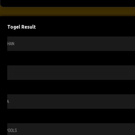
Togel Result
SAINS
CHINA
SINGAPORE
MALAYSIA
TURKISTANPOOLS
TAIWAN
QATAR