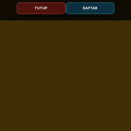
TUTUP
DAFTAR