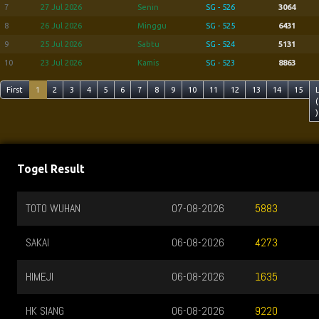
7
27 Jul 2026
Senin
SG - 526
3064
8
26 Jul 2026
Minggu
SG - 525
6431
9
25 Jul 2026
Sabtu
SG - 524
5131
10
23 Jul 2026
Kamis
SG - 523
8863
First
1
2
3
4
5
6
7
8
9
10
11
12
13
14
15
(
)
Togel Result
TOTO WUHAN
07-08-2026
SA
5883
SAKAI
06-08-2026
CH
4273
HIMEJI
06-08-2026
SI
1635
HK SIANG
06-08-2026
MA
9220