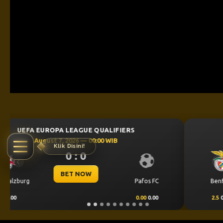
UEFA EUROPA LEAGUE QUALIFIERS
August 7, 2026 — 02:00 WIB
Klik Disini!
0 : 0
Previous
Ne
BET NOW
Benfica
Heart of Midlothian
2.5
0.81
-2.5
-0.97