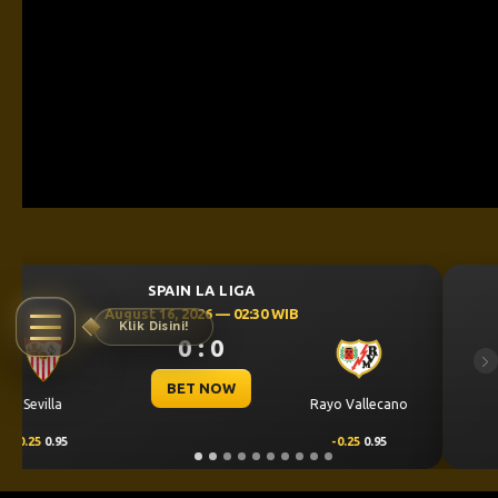
SPAIN LA LIGA
August 16, 2026 — 00:30 WIB
Klik Disini!
0 : 0
Previous
Ne
BET NOW
Alaves
Getafe
0.00
0.62
0.00
-0.72