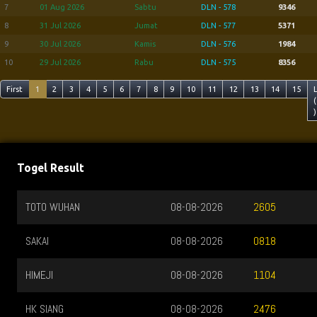
7
01 Aug 2026
Sabtu
DLN - 578
9346
8
31 Jul 2026
Jumat
DLN - 577
5371
9
30 Jul 2026
Kamis
DLN - 576
1984
10
29 Jul 2026
Rabu
DLN - 575
8356
First
1
2
3
4
5
6
7
8
9
10
11
12
13
14
15
(
)
Togel Result
TOTO WUHAN
08-08-2026
2605
SAKAI
08-08-2026
0818
HIMEJI
08-08-2026
1104
HK SIANG
08-08-2026
2476