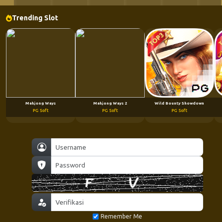
Trending Slot
Mahjong Ways
Mahjong Ways 2
Wild Bounty Showdown
PG Soft
PG Soft
PG Soft
Remember Me