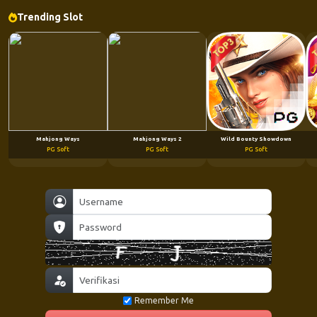
Trending Slot
Mahjong Ways
Mahjong Ways 2
Wild Bounty Showdown
PG Soft
PG Soft
PG Soft
Remember Me