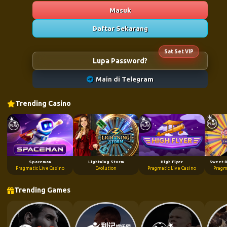
Masuk
Daftar Sekarang
Sat Set VIP
Lupa Password?
Main di Telegram
Trending Casino
Spaceman
Lightning Storm
High Flyer
Sweet B
Pragmatic Live Casino
Evolution
Pragmatic Live Casino
Pragm
Trending Games