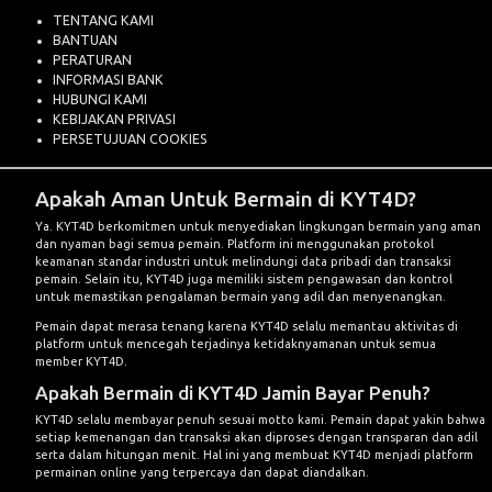
TENTANG KAMI
BANTUAN
PERATURAN
INFORMASI BANK
HUBUNGI KAMI
KEBIJAKAN PRIVASI
PERSETUJUAN COOKIES
Apakah Aman Untuk Bermain di KYT4D?
Ya. KYT4D berkomitmen untuk menyediakan lingkungan bermain yang aman
dan nyaman bagi semua pemain. Platform ini menggunakan protokol
keamanan standar industri untuk melindungi data pribadi dan transaksi
pemain. Selain itu, KYT4D juga memiliki sistem pengawasan dan kontrol
untuk memastikan pengalaman bermain yang adil dan menyenangkan.
Pemain dapat merasa tenang karena KYT4D selalu memantau aktivitas di
platform untuk mencegah terjadinya ketidaknyamanan untuk semua
member KYT4D.
Apakah Bermain di KYT4D Jamin Bayar Penuh?
KYT4D selalu membayar penuh sesuai motto kami. Pemain dapat yakin bahwa
setiap kemenangan dan transaksi akan diproses dengan transparan dan adil
serta dalam hitungan menit. Hal ini yang membuat KYT4D menjadi platform
permainan online yang terpercaya dan dapat diandalkan.